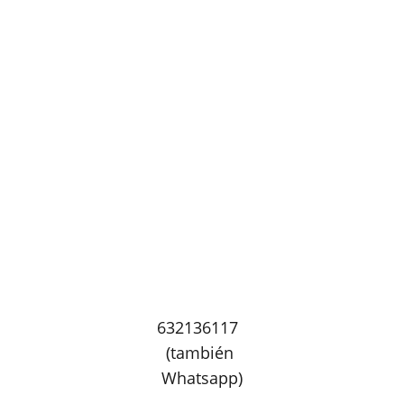
contacto:_
632136117  
(también 
Whatsapp)