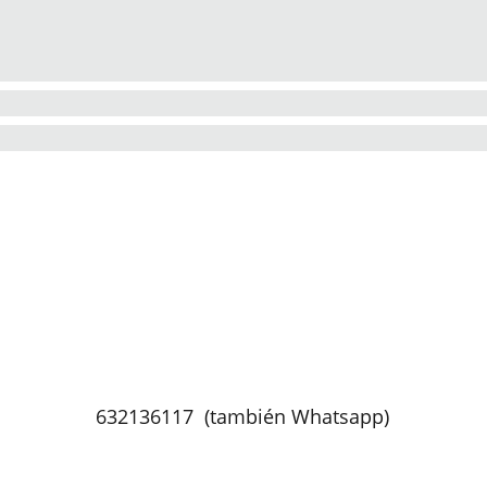
contacto:_
632136117  (también Whatsapp)
info@astronomiaporuntubo.com