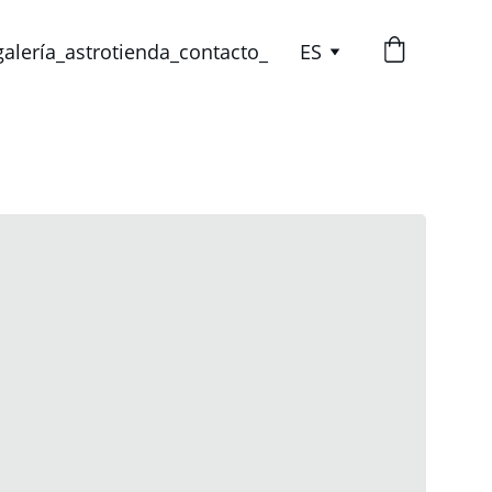
galería_
astrotienda_
contacto_
ES